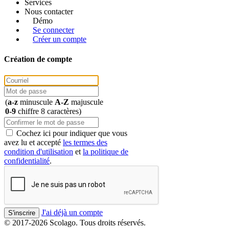
Services
Nous contacter
Démo
Se connecter
Créer un compte
Création de compte
(
a-z
minuscule
A-Z
majuscule
0-9
chiffre
8 caractères
)
Cochez ici pour indiquer que vous
avez lu et accepté
les termes des
condition d'utilisation
et
la politique de
confidentialité
.
J'ai déjà un compte
S'inscrire
© 2017-2026 Scolago. Tous droits réservés.