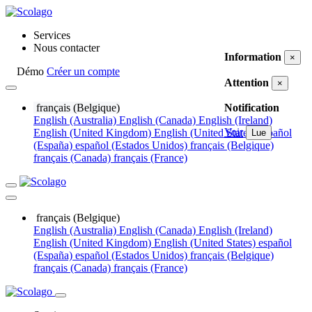
Services
Nous contacter
Information
×
Démo
Créer un compte
Attention
×
français (Belgique)
Notification
English (Australia)
English (Canada)
English (Ireland)
Voir
English (United Kingdom)
English (United States)
español
Lue
(España)
español (Estados Unidos)
français (Belgique)
français (Canada)
français (France)
français (Belgique)
English (Australia)
English (Canada)
English (Ireland)
English (United Kingdom)
English (United States)
español
(España)
español (Estados Unidos)
français (Belgique)
français (Canada)
français (France)